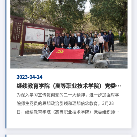
综合办副主任靳珊珊介绍了党校培训的课程安排及注意
事项。学生工作党支部书记蔡文书为积极分子们解读了
参加党校培训的重要意义。党委书记程爱晶提出了明确
的要求和希望。 开班仪式结束后，学院党委特邀校“五
老”宣讲团成员张傅教授为同学们讲授第一次党课，题
为“牢记党的科学理论初心使命，做中国式现代化建设
的排头兵”。张傅教授着重强调“中国式现代化”，紧
紧围绕学习贯彻党的二十大精神，从全面把握新时代十
年伟大变革的内涵、习近平新时代中国特色社会主义思
2023-04-14
想的世界观和方法论、中国式现代化的中国特色、本质
继续教育学院（高等职业技术学院）党委组
要
织师生党员赴香山革命纪念地开展党日活动
为深入学习宣传贯彻党的二十大精神，进一步加强对学
院师生党员的思想政治引领和理想信念教育，3月28
日，继续教育学院（高等职业技术学院）党委组织师生
党员参观香山革命纪念地双清别墅、来青轩，追寻红色
记忆，感受革命情怀。香山革命纪念地是中国共产党