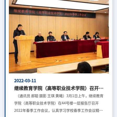
党建工作总体情况、个人履职情况、开展特色亮点工
作、存在问题及下一步努力方向等方面向党总支进行了
汇报。党总支委员就各党支部工作进行点评，对党支部
书记一年来的工作给予高度肯定，并对各支部2022年工
作提出要求。学院党总支书记程爱晶对本次党支部书记
述职会议进行了总结点评。2021年，学院各党支部总体
较好完成了学校党委及学院党总支的各项工作部署，发
挥了党支部的战斗堡垒作用和党员的先锋模范作用，各
党支部特色鲜明，并在支部建设上都取得了一定的成
绩。一年来，四个党支部坚持把理论学习放在首位，学
习形式丰富多样，并且把理论学习和各自业务工作紧密
2022-03-11
结合。在党史学习教育中，积极参与学校春、秋季读书
继续教育学院（高等职业技术学院）召开
周活动，组织参观活动，开展建党百年专题学习，将党
2022年春季工作会议
（通讯员 郝聪 摄影 王琪 黄曦）3月1日上午，继续教育
史
学院（高等职业技术学院）在44号楼一层报告厅召开
2022年春季工作会议，认真学习学校春季工作会议精