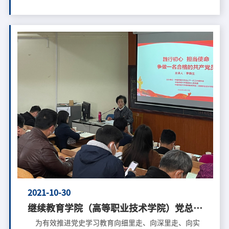
神，并结合会议精神，谋划部署学院2022年重点工作。
学院全体教职工参加会议，会议由党总支书记程爱晶主
持。 学院院长屈善孝全面传达学校春季工作会议精
神，重点强调廖祥忠书记、校长在春季工作会上提出
的“四项重大任务”、“九项重要部署”和“二十项具
体工作”，深入解读报告中对学院发展提出的目标与要
求；回顾总结学院2021年主要工作完成情况及30项工作
亮点，并从“抓落实、促管理、稳增长、保质量、建平
台、拓渠道、迎评估、提层次”八个方面对学院2022年
重点工作任务进行了部署。屈院长强调，2022年，学院
要按照学校工作总体部署要求，励精图治，创新图强，
以狠抓落实为主基调，稳扎稳打，努力开创学院事业腾
飞新局面，持续推进学院工作上台阶上水平，服务学
校“
2021-10-30
继续教育学院（高等职业技术学院）党总支
联合学校关工委 开展党史学习教育“五
为有效推进党史学习教育向细里走、向深里走、向实