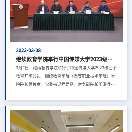
和增强学生、指导教师的积极性和主动性，培养学生综
合素质、实践能力、创新能力，提高学历继续教育人才
培养质量。此次遴选工作于2022年8月正式启动，经学
校推荐、专家评审、市教委审核并公示。我院自2019年
开始参加此项活动，连续4年推荐的11篇优秀论文全部
成功入选。 继续教育学院对优秀毕业设计（论文）遴
2023-03-08
选工作高度重视。学院教学科制定了严格的毕业设计
继续教育学院举行中国传媒大学2023级业
（论文）遴选审核制度，认真组织实施，鼓励学生积极
余教育新生开学典礼
3月4日，继续教育学院举行了中国传媒大学2023级业余
参与，
教育开学典礼。继续教育学院（高等职业技术学院）学
院院长屈善孝，党委书记程爱晶，常务副院长王洪兵，
党委副书记陈莹峰、副院长董嘉鑫出席典礼。近500名
2023级业余教育新同学和继续教育工作人员、班主任及
业余校外教学点老师通过线上、线下方式参加了典礼。
典礼由继续教育学院（高等职业技术学院）党委书记程
爱晶主持。 屈善孝院长代表学院全体师生向广大新生表