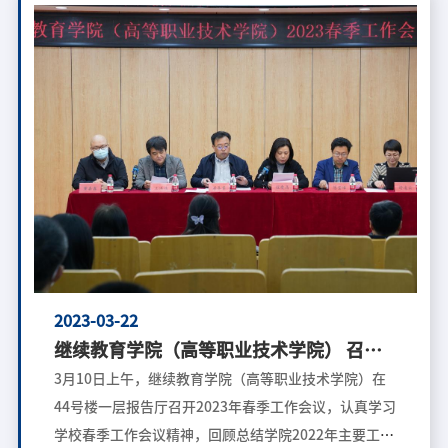
人“进京赶考”第一站，作为中国革命胜利前夕党中央
所在地，见证了中国共产党人团结各界人士凝心聚力描
绘新中国宏伟蓝图的艰辛和荣耀。踏着先辈足迹，学院
师生党员们从香山公园东门入园，拾级而上，先后参观
了坐落在公园南麓半山腰上的双清别墅和来青轩，瞻仰
毛泽东、朱德、刘少奇、周恩来、任弼时同志的办公居
住地，共同缅怀中央领导人从西柏坡到北平香山的“进
京赶考”之路和老一辈革命家在香山时期取得的丰功伟
绩。别墅内简朴陈列着的家具陈设和起居用品，生动再
现了中共中央在香山艰苦奋斗筹建新中国的场景，师生
党员满怀崇敬之情，时而驻足思考，时而交流讨论。在
别墅外，面对党旗，学生工作党支部书记蔡文书带领学
2023-03-22
生党员重温入党誓词、庄严宣誓，铿锵有力、掷地有声
继续教育学院（高等职业技术学院） 召开
的誓言深沉地表达了党员们对党的无限忠诚和敬仰。通
2023年春季工作会议
3月10日上午，继续教育学院（高等职业技术学院）在
过参观学习，学院师生党员们心灵深受革命洗礼
44号楼一层报告厅召开2023年春季工作会议，认真学习
学校春季工作会议精神，回顾总结学院2022年主要工