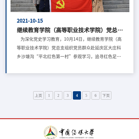
代远程与继续教育质量提升新路径。 我院在此次远程
与继续教育大
2021-10-15
继续教育学院（高等职业技术学院）党总支
赴平北红色第一村参观学习
为深化党史学习教育，10月14日，继续教育学院（高
等职业技术学院）党总支组织党员群众赴延庆区大庄科
乡沙塘沟“平北红色第一村”参观学习，追寻红色足
迹，传承革命精神。 党员群众们首先参观了平北红色
第一村纪念馆。展览分为“平北抗战开辟”“英勇抗
击”“僵持岁月”“壮大组织”“支援抗战发展生
产”“走向胜利”“革命遗址”7个部分，通过宣传展
上页
1
2
3
4
5
6
下页
板的形式和大量的抗日实物，对平北地区革命发源地和
党员发展史做了详细介绍，再现了沙塘沟村顽强抵抗日
军，支援前线，军民一心的的峥嵘岁月。 随后，党员
群众们追随先烈的足迹，前往昌延联合县政府遗址参
观，了解当年平北地区共产党人艰苦斗争、英勇抗日的