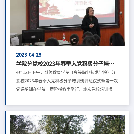
2023-04-28
学院分党校2023年春季入党积极分子培训
开班
4月12日下午，继续教育学院（高等职业技术学院）分
党校2023年春季入党积极分子培训班开班仪式暨第一次
党课培训在学院一层阶梯教室举行。本次党校培训根据
专业和年级分为2个小组，共34人参加培训。党校培训
从4月12日到6月中旬，将在每周三下午进行集中培训学
习。学院党委书记程爱晶、专职组织员郝晋瑜、学生工
作党支部书记蔡文书出席了开班仪式，学院党政综合办
公室副主任靳珊珊主持开班仪式。 开班仪式上，党政