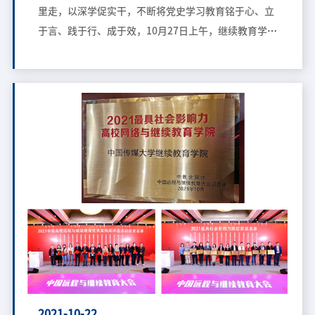
里走，以深学促实干，不断将党史学习教育铭于心、立
老”宣讲团专题党课
于言、践于行、成于效，10月27日上午，继续教育学院
（高等职业技术学院）党总支邀请学校关工委“五
老”宣讲团成员、学校原党委副书记李焕生以“践行初
心、担当使命，争做一名合格的共产党员”为主题，结
合切身经历，深入浅出地为学院全体党员讲授了一堂内
容充实、思想深刻的专题党课。本次党课由学院党总支
书记程爱晶同志主持，学校关工委副主任、秘书长，离
退休人员党委书记周哲、学院党总支委员及全体党员参
加党课学习。 授课中，李焕生老师结合自己的切身经
历，围绕“得益于恩师教诲，中学时代入党；凭党性服
从安排，亲历学校宣传阵地建设三个第一；勤奋敬业愉
快工作，家庭和美幸福生活”三个方面，全方位阐释了
一名合格的共产党员在工作和生活中应该如何践行初
心，担当使命。 李焕生老师首先强调了共产党员的初
心与使命，即&ld
2021-10-22