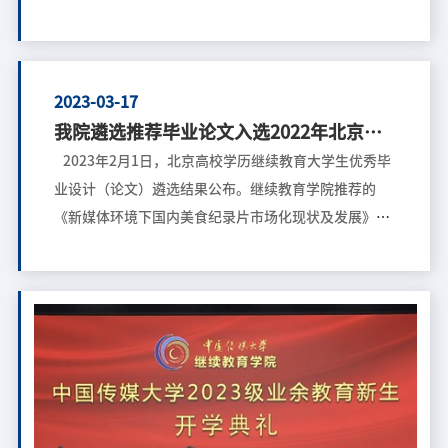
作，安排部署学院2023年目标任务和重点工作。学院全
体教职工参加会议，会议由学院党委书记程爱晶主持。
学院院长屈善孝首先全面传达学校春季工作会议精神，
向全院教职工重点解读学校聚焦“一个中心”，强
2023-03-17
化“两条主线”，筑牢“四个支点”，落实“二十六项
我院遴选推荐毕业论文入选2022年北京高
重点工作”四个方面的总体部署。屈院长随后回顾总结
校学历继续教育优秀毕业设计（论文）
2023年2月1日，北京高校学历继续教育大学生优秀毕
了学院2022年主要工作完成情况，过去一年，在学校党
业设计（论文）遴选结果公布。继续教育学院推荐的
委的正确领导下，学院凝心聚力，聚焦迎接学习宣传贯
《新媒体环境下国内美食纪录片市场化现状及发展》
彻党的二十大精神这一工作主线，坚持疫情防控、校园
（论文作者刘光玉）、《基于儿童心理学的海报设计研
安全稳定和学院高质量发展同步推进，瞄准学校“十四
究》（论文作者闫迪）、《爱慕内衣影视广告的创意策
五”规划目标，全面实施学院《全面深化管理体制机制
略研究》（论文作者杨丽鹏）三篇毕业论文成功入选，
改革实施方案》，团结协作，取得了一系列突破性进展
被评为优秀毕业论文。 北京高校学历继续教育优秀毕
和标志性成果，圆满完成年度各项工作，推动学院发展
业设计（论文）遴选由北京市教育委员会主办，目的是
再上新台阶。屈院长对新一年学院总体工作进行部署，
为了促进学历继续教育内涵建设，深化教学改革，进一
指出学院当前面临的问题和困难，迫切需要全院教职工
步加强论文管理和指导工作，不断完善毕业论文写作要
树
求，积极发挥优秀毕业设计（论文）的示范作用，调动