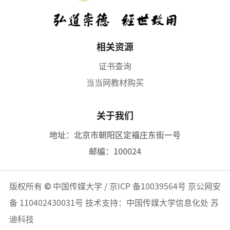
感人故事，感受革命时代的艰辛、革命英雄的忘我精
神，感受幸福生活的来之不易。党总支书记程爱晶同志
带领全
相关资源
证书查询
当当网教材购买
关于我们
地址：北京市朝阳区定福庄东街一号
邮编：100024
版权所有
©
中国传媒大学
/
京ICP 备10039564号
京公网安
备 110402430031号
技术支持：中国传媒大学信息化处 苏
迪科技