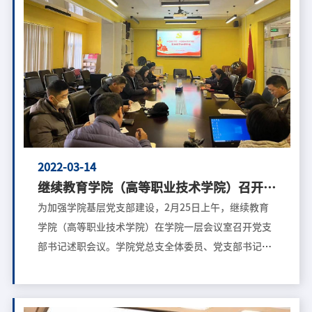
示热烈欢迎。他向新同学们介绍了学校、学院的基本情
况和办学优势。他同时指出，我国的高等学历继续教育
正进入改革发展的新阶段，教育部于去年下发了《关于
推进新时代普通高等学校学历继续教育改革的实施意
见》，对继续教育的办学管理提出了全新要求。为贯彻
落实这一改革要求，我院也正在推动学历继续教育转型
升级工作。学院将以习近平新时代中国特色社会主义思
想为指导，以服务学校建设中国特色世界一流传媒大学
为目标，落实立德树人根本任务，积极顺应传媒产业与
2022-03-14
高等教育发展变革趋势，充分利用本校在数字化学习资
继续教育学院（高等职业技术学院）召开
源、先进技术平台、优质师资队伍和有效管理体制方面
2021年党支部书记述职会议
为加强学院基层党支部建设，2月25日上午，继续教育
的优势，探索建立继续教育与职业教育融合衔接新模
学院（高等职业技术学院）在学院一层会议室召开党支
式，构建
部书记述职会议。学院党总支全体委员、党支部书记及
委员参加，党总支书记程爱晶主持会议。 会上，学
院智慧教育党支部、远程教育党支部、学生工作党支
部、实习实践党支部四位党支部书记分别就支部2021年