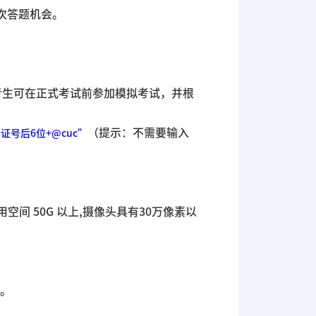
次答题机会。
考生可在正式考试前参加模拟考试，并根
（提示：不需要输入
号后6位+@cuc”
空间 50G 以上,摄像头具有30万像素以
。
分。