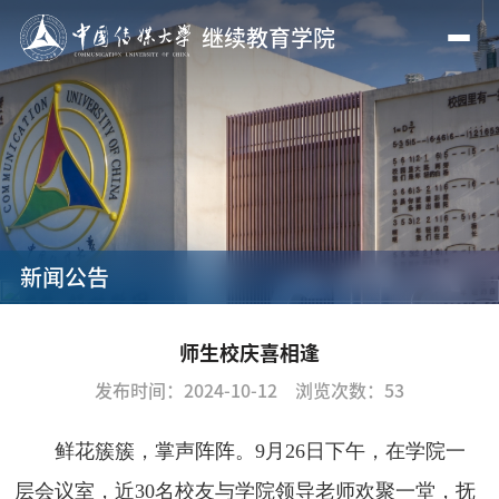
继续教育学院
新闻公告
师生校庆喜相逢
发布时间：2024-10-12
浏览次数：
53
鲜花簇簇，掌声阵阵。
9
月
26
日下午，在学院一
层会议室，近
30
名校友与学院领导老师欢聚一堂，抚