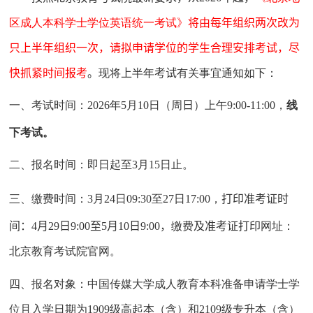
区成人本科学士学位英语统一考试》
将由每年组织两次改为
只上半年组织一次，请拟申请学位的学生合理安排考试，尽
快抓紧时间报考
。
现将
上
半年
考试
有关事宜通知如下：
一、考试时间：
202
6
年
5
月
10
日（周
日
）上午
9:00-11:00
，
线
下考试
。
二、报名时间：即日起至
3
月
1
5
日止。
三、缴费时间：
3
月
24
日
09
:
3
0
至
27
日
17:00
，
打印准考证时
间：
4
月
29
日
9:00
至
5
月
10
日
9:00
，
缴费
及准考证打印
网址：
北京教育考试院官网。
四、报名对象：中国传媒大学成人教育本科准备申请学士学
位且入学日期为
1
9
0
9
级高起本（含）和
2
109
级专升本（含）