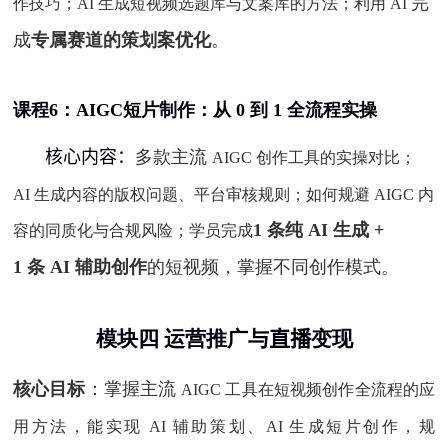
完
作技巧；
AI
生成短视频选题库与文案库的方法；利用
AI
成
专属赛道的策划案优化
。
课程
6：
AIGC
短片制作：从
0
到
1
全流程实操
核心内容：
多款主流
AIGC
创作工具的实操对比；
AI
生成内容的版权问题、平台审核规则；如何规避
AIGC
内
1
条纯
AI
生成
+
容的同质化与合规风险；学员完成
1
条
AI
辅助创作
的短视频，掌握不同创作模式。
模块四
运营推广与
直播
变现
核心目标
：掌握主流
AIGC
工具在短视频创作全流程的应
用方法，能实现
AI
辅助策划、
AI
生成短片创作，规