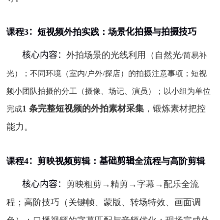
课程
3
：
短视频外拍实践：场景
化拍摄
与
拍摄技巧
核心内容：
外拍场景的光线利用（自然光
/
简易补
光）；不同环境（室内
/
户外
/
探店）的拍摄注意事项；短视
频小团队拍摄的分工（摄像、场记、演员）；以小组为单位
1
条完整短视频的外拍素材采集
，锻炼素材把控
完成
能力。
课程
4
：
剪映视频剪辑：
基础剪辑
全流程与高阶剪辑
核心内容：
剪映粗剪→精剪→字幕→配乐全流
程；高阶技巧（关键帧、蒙版、转场特效、画面调