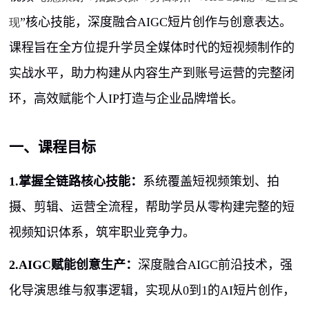
”核心技能，深度融合
AIGC
短片创作与创意表达。
现
课程旨在全方位提升学员全媒体时代的短视频制作的
实战水平，助力构建从内容生产到账号运营的完整闭
环，高效赋能个人
IP
打造与企业品牌增长。
一、课程目标
1.掌握全链路核心技能：
系统覆盖短视频策划、拍
摄、剪辑、运营全流程，帮助学员从零构建完整的短
视频知识体系，筑牢职业竞争力。
2.AIGC
赋能创意生产：
深度融合
AIGC
前沿技术，强
化导演思维与叙事逻辑，实现从
0
到
1
的
AI
短片创作，